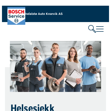
Isdalstø Auto Knarvik AS
Helsesjekk