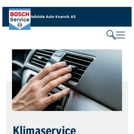
Isdalstø Auto Knarvik AS
Klimaservice